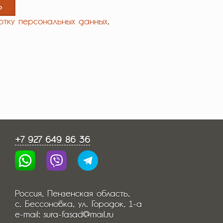
отку персональных данных
.
+7 927 649 86 36
Россия, Пензенская область,
с. Бессоновка, ул. Городок, 1-а
e-mail: sura-fasad@mail.ru