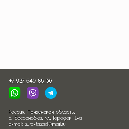
+7 927 649 86 36
Россия, Пензенская область,
с. Бессоновка, ул. Городок, 1-а
e-mail: sura-fasad@mail.ru